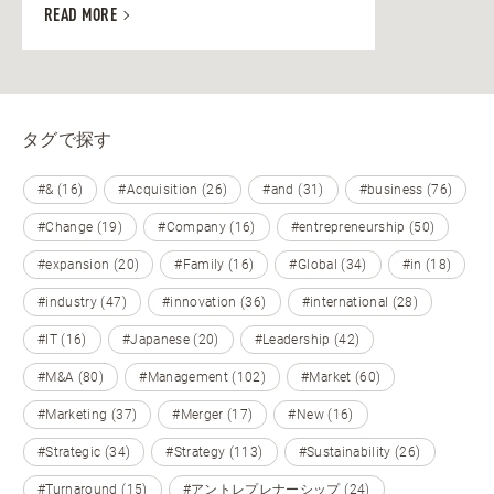
READ MORE
タグで探す
#& (16)
#Acquisition (26)
#and (31)
#business (76)
#Change (19)
#Company (16)
#entrepreneurship (50)
#expansion (20)
#Family (16)
#Global (34)
#in (18)
#industry (47)
#innovation (36)
#international (28)
#IT (16)
#Japanese (20)
#Leadership (42)
#M&A (80)
#Management (102)
#Market (60)
#Marketing (37)
#Merger (17)
#New (16)
#Strategic (34)
#Strategy (113)
#Sustainability (26)
#Turnaround (15)
#アントレプレナーシップ (24)