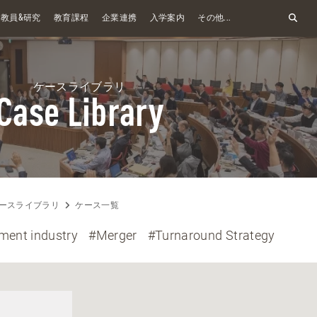
&
教員
研究
教育課程
企業連携
入学案内
その他...
ケースライブラリ
Case Library
ースライブラリ
ケース一覧
ment industry
#Merger
#Turnaround Strategy