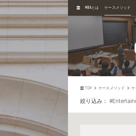
H
MBA
とは
ケースメソッド
O
M
E
TOP
ケースメソッド
ケ
絞り込み：
#Entertain