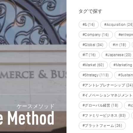
タグで探す
#& (16)
#Acquisition (26
#Company (16)
#entrepr
#Global (34)
#in (18)
#IT (16)
#Japanese (20)
#Market (60)
#Marketing
#Strategy (113)
#Sustain
#アントレプレナーシップ (24)
#イノベーションマネジメント (
ケースメソッド
#グローバル経営 (18)
#
e Method
#ファミリービジネス (83)
#プラットフォーム (26)