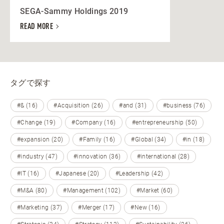
SEGA-Sammy Holdings 2019
READ MORE
タグで探す
#& (16)
#Acquisition (26)
#and (31)
#business (76)
#Change (19)
#Company (16)
#entrepreneurship (50)
#expansion (20)
#Family (16)
#Global (34)
#in (18)
#industry (47)
#innovation (36)
#international (28)
#IT (16)
#Japanese (20)
#Leadership (42)
#M&A (80)
#Management (102)
#Market (60)
#Marketing (37)
#Merger (17)
#New (16)