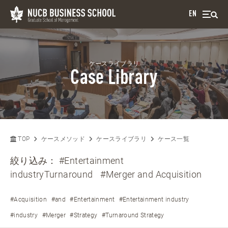
EN
ケースライブラリ
Case Library
TOP
ケースメソッド
ケースライブラリ
ケース一覧
絞り込み：
#Entertainment
industryTurnaround
#Merger and Acquisition
#Acquisition
#and
#Entertainment
#Entertainment industry
#industry
#Merger
#Strategy
#Turnaround Strategy