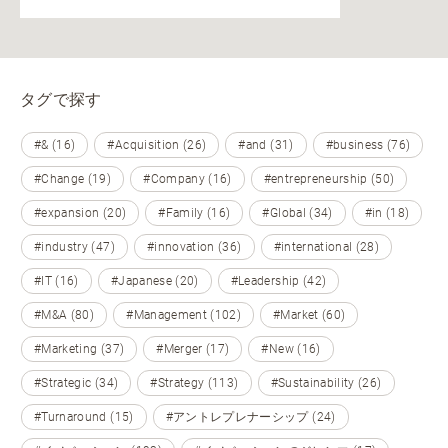
タグで探す
#& (16)
#Acquisition (26)
#and (31)
#business (76)
#Change (19)
#Company (16)
#entrepreneurship (50)
#expansion (20)
#Family (16)
#Global (34)
#in (18)
#industry (47)
#innovation (36)
#international (28)
#IT (16)
#Japanese (20)
#Leadership (42)
#M&A (80)
#Management (102)
#Market (60)
#Marketing (37)
#Merger (17)
#New (16)
#Strategic (34)
#Strategy (113)
#Sustainability (26)
#Turnaround (15)
#アントレプレナーシップ (24)