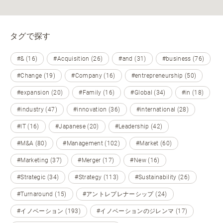
タグで探す
#& (16)
#Acquisition (26)
#and (31)
#business (76)
#Change (19)
#Company (16)
#entrepreneurship (50)
#expansion (20)
#Family (16)
#Global (34)
#in (18)
#industry (47)
#innovation (36)
#international (28)
#IT (16)
#Japanese (20)
#Leadership (42)
#M&A (80)
#Management (102)
#Market (60)
#Marketing (37)
#Merger (17)
#New (16)
#Strategic (34)
#Strategy (113)
#Sustainability (26)
#Turnaround (15)
#アントレプレナーシップ (24)
#イノベーション (193)
#イノベーションのジレンマ (17)