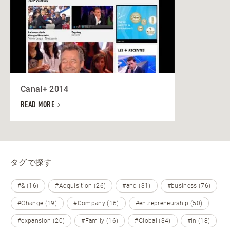
Canal+ 2014
READ MORE
タグで探す
#& (16)
#Acquisition (26)
#and (31)
#business (76)
#Change (19)
#Company (16)
#entrepreneurship (50)
#expansion (20)
#Family (16)
#Global (34)
#in (18)