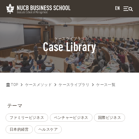
EN
ケースライブラリ
Case Library
TOP
ケースメソッド
ケースライブラリ
ケース一覧
テーマ
ファミリービジネス
ベンチャービジネス
国際ビジネス
日本的経営
ヘルスケア