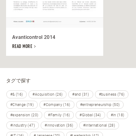
Avanticontrol 2014
READ MORE
タグで探す
#& (16)
#Acquisition (26)
#and (31)
#business (76)
#Change (19)
#Company (16)
#entrepreneurship (50)
#expansion (20)
#Family (16)
#Global (34)
#in (18)
#industry (47)
#innovation (36)
#international (28)
#IT (16)
#Japanese (20)
#Leadership (42)