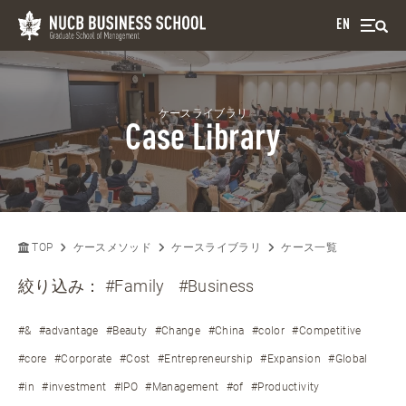
EN
ケースライブラリ
Case Library
TOP
ケースメソッド
ケースライブラリ
ケース一覧
絞り込み：
#Family
#Business
#&
#advantage
#Beauty
#Change
#China
#color
#Competitive
#core
#Corporate
#Cost
#Entrepreneurship
#Expansion
#Global
#in
#investment
#IPO
#Management
#of
#Productivity