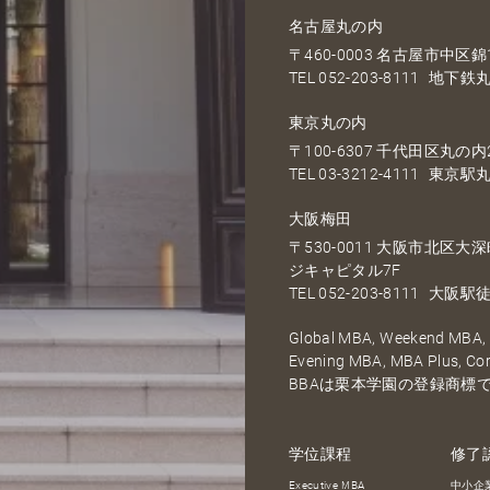
名古屋丸の内
〒460-0003 名古屋市中区錦1
TEL
052-203-8111
地下鉄丸
東京丸の内
〒100-6307 千代田区丸の内2
TEL
03-3212-4111
東京駅丸
大阪梅田
〒530-0011 大阪市北区
ジキャピタル7F
TEL
052-203-8111
大阪駅徒
Global MBA, Weekend MBA, F
Evening MBA, MBA Plus, C
BBAは栗本学園の登録商標
学位課程
修了
Executive MBA
中小企