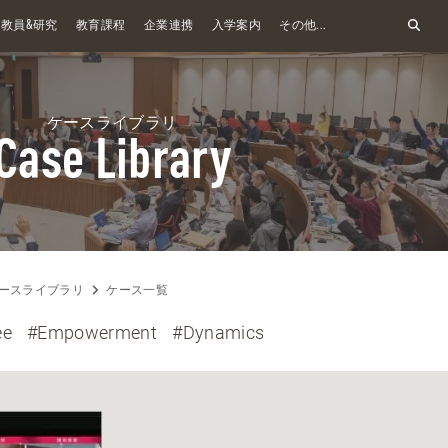
&
教員
研究
教育課程
企業連携
入学案内
その他...
ケースライブラリ
Case Library
ースライブラリ
ケース一覧
ee
#Empowerment
#Dynamics