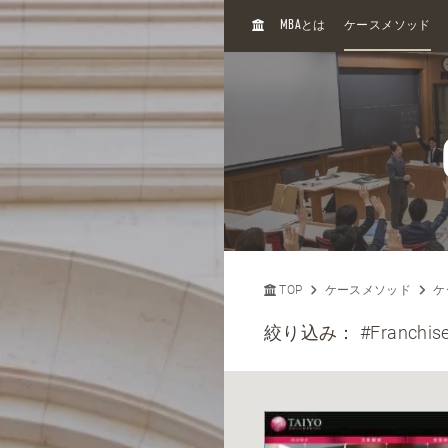
H
MBA
とは
ケースメソッド
O
M
E
TOP
ケースメソッド
ケ
絞り込み：
#Franchis