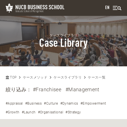
EN
ケースライブラリ
Case Library
TOP
ケースメソッド
ケースライブラリ
ケース一覧
絞り込み：
#Franchisee
#Management
#Appraisal
#Business
#Culture
#Dynamics
#Empowerment
#Growth
#Launch
#Organisational
#Strategy