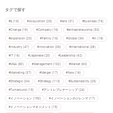
タグで探す
#& (16)
#Acquisition (26)
#and (31)
#business (76)
#Change (19)
#Company (16)
#entrepreneurship (50)
#expansion (20)
#Family (16)
#Global (34)
#in (18)
#industry (47)
#innovation (36)
#international (28)
#IT (16)
#Japanese (20)
#Leadership (42)
#M&A (80)
#Management (102)
#Market (60)
#Marketing (37)
#Merger (17)
#New (16)
#Strategic (34)
#Strategy (113)
#Sustainability (26)
#Turnaround (15)
#アントレプレナーシップ (24)
#イノベーション (193)
#イノベーションのジレンマ (17)
#イノベーションマネジメント (15)