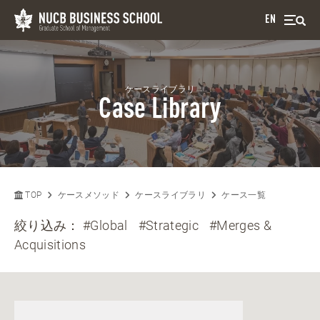
EN
ケースライブラリ
Case Library
TOP
ケースメソッド
ケースライブラリ
ケース一覧
絞り込み：
#Global
#Strategic
#Merges &
Acquisitions