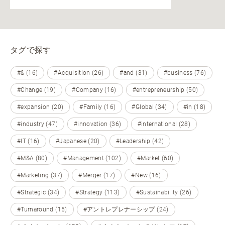
タグで探す
#& (16)
#Acquisition (26)
#and (31)
#business (76)
#Change (19)
#Company (16)
#entrepreneurship (50)
#expansion (20)
#Family (16)
#Global (34)
#in (18)
#industry (47)
#innovation (36)
#international (28)
#IT (16)
#Japanese (20)
#Leadership (42)
#M&A (80)
#Management (102)
#Market (60)
#Marketing (37)
#Merger (17)
#New (16)
#Strategic (34)
#Strategy (113)
#Sustainability (26)
#Turnaround (15)
#アントレプレナーシップ (24)