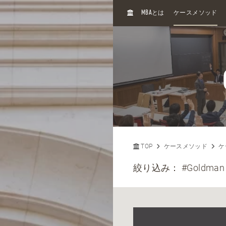
H
MBA
とは
ケースメソッド
O
M
E
TOP
ケースメソッド
ケ
絞り込み：
#Goldman