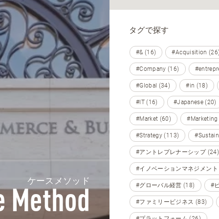
タグで探す
#& (16)
#Acquisition (26
#Company (16)
#entrepr
#Global (34)
#in (18)
#IT (16)
#Japanese (20)
#Market (60)
#Marketing
#Strategy (113)
#Sustain
#アントレプレナーシップ (24)
#イノベーションマネジメント (
ケースメソッド
#グローバル経営 (18)
#
e Method
#ファミリービジネス (83)
#プラットフォーム (26)