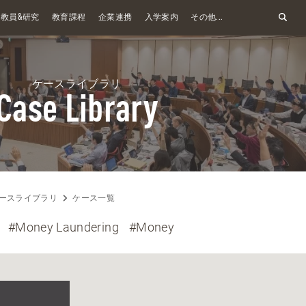
&
教員
研究
教育課程
企業連携
入学案内
その他...
ケースライブラリ
Case Library
ースライブラリ
ケース一覧
#Money Laundering
#Money