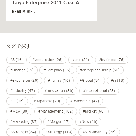
Taiyo Enterprise 2011 Case A
READ MORE
タグで探す
#& (16)
#Acquisition (26)
#and (31)
#business (76)
#Change (19)
#Company (16)
#entrepreneurship (50)
#expansion (20)
#Family (16)
#Global (34)
#in (18)
#industry (47)
#innovation (36)
#international (28)
#IT (16)
#Japanese (20)
#Leadership (42)
#M&A (80)
#Management (102)
#Market (60)
#Marketing (37)
#Merger (17)
#New (16)
#Strategic (34)
#Strategy (113)
#Sustainability (26)