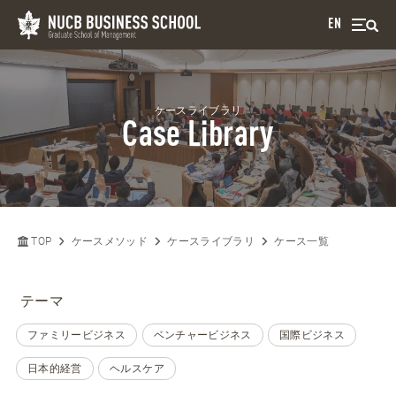
EN
ケースライブラリ
Case Library
TOP
ケースメソッド
ケースライブラリ
ケース一覧
テーマ
ファミリービジネス
ベンチャービジネス
国際ビジネス
日本的経営
ヘルスケア