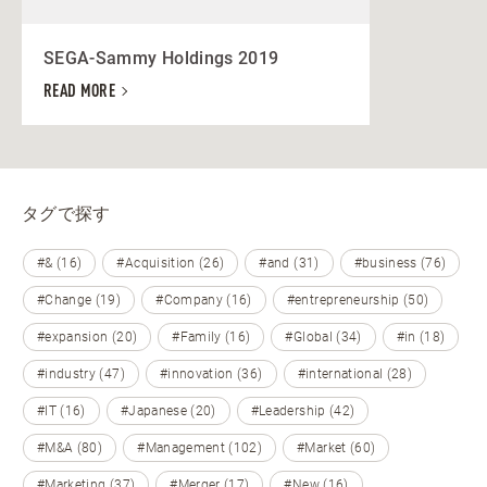
SEGA-Sammy Holdings 2019
READ MORE
タグで探す
#& (16)
#Acquisition (26)
#and (31)
#business (76)
#Change (19)
#Company (16)
#entrepreneurship (50)
#expansion (20)
#Family (16)
#Global (34)
#in (18)
#industry (47)
#innovation (36)
#international (28)
#IT (16)
#Japanese (20)
#Leadership (42)
#M&A (80)
#Management (102)
#Market (60)
#Marketing (37)
#Merger (17)
#New (16)