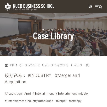
EN
ケースライブラリ
Case Library
TOP
ケースメソッド
ケースライブラリ
ケース一覧
絞り込み：
#INDUSTRY
#Merger and
Acquisition
#Acquisition
#and
#Entertainment
#Entertainment industry
#Entertainment industryTurnaround
#Merger
#Strategy