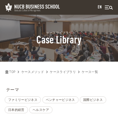
EN
ケースライブラリ
Case Library
TOP
ケースメソッド
ケースライブラリ
ケース一覧
テーマ
ファミリービジネス
ベンチャービジネス
国際ビジネス
日本的経営
ヘルスケア