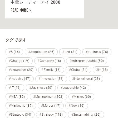
中電シーティーアイ 2008
READ MORE
タグで探す
#& (16)
#Acquisition (26)
#and (31)
#business (76)
#Change (19)
#Company (16)
#entrepreneurship (50)
#expansion (20)
#Family (16)
#Global (34)
#in (18)
#industry (47)
#innovation (36)
#international (28)
#IT (16)
#Japanese (20)
#Leadership (42)
#M&A (80)
#Management (102)
#Market (60)
#Marketing (37)
#Merger (17)
#New (16)
#Strategic (34)
#Strategy (113)
#Sustainability (26)