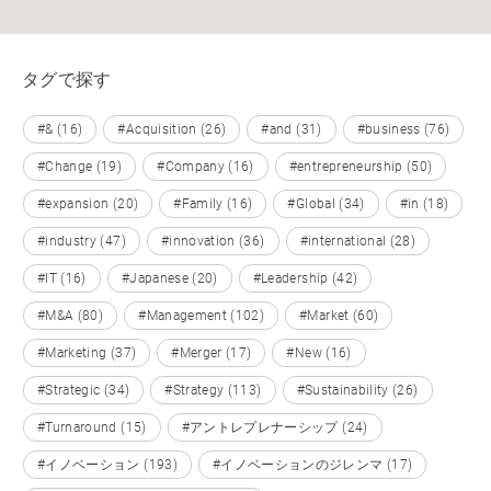
タグで探す
#& (16)
#Acquisition (26)
#and (31)
#business (76)
#Change (19)
#Company (16)
#entrepreneurship (50)
#expansion (20)
#Family (16)
#Global (34)
#in (18)
#industry (47)
#innovation (36)
#international (28)
#IT (16)
#Japanese (20)
#Leadership (42)
#M&A (80)
#Management (102)
#Market (60)
#Marketing (37)
#Merger (17)
#New (16)
#Strategic (34)
#Strategy (113)
#Sustainability (26)
#Turnaround (15)
#アントレプレナーシップ (24)
#イノベーション (193)
#イノベーションのジレンマ (17)