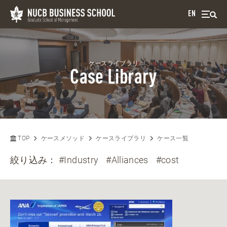
EN
ケースライブラリ
Case Library
TOP
ケースメソッド
ケースライブラリ
ケース一覧
絞り込み：
#Industry
#Alliances
#cost