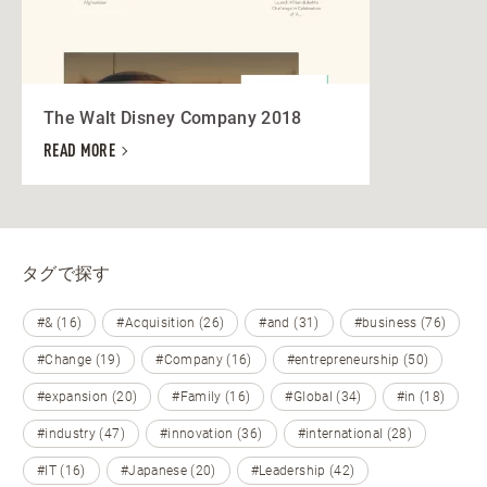
The Walt Disney Company 2018
READ MORE
タグで探す
#& (16)
#Acquisition (26)
#and (31)
#business (76)
#Change (19)
#Company (16)
#entrepreneurship (50)
#expansion (20)
#Family (16)
#Global (34)
#in (18)
#industry (47)
#innovation (36)
#international (28)
#IT (16)
#Japanese (20)
#Leadership (42)