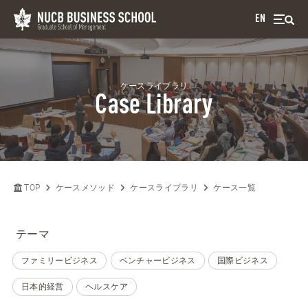
EN
ケースライブラリ
Case Library
TOP
ケースメソッド
ケースライブラリ
ケース一覧
テーマ
ファミリービジネス
ベンチャービジネス
国際ビジネス
日本的経営
ヘルスケア