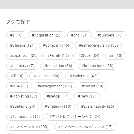
タグで探す
#& (16)
#Acquisition (26)
#and (31)
#business (76)
#Change (19)
#Company (16)
#entrepreneurship (50)
#expansion (20)
#Family (16)
#Global (34)
#in (18)
#industry (47)
#innovation (36)
#international (28)
#IT (16)
#Japanese (20)
#Leadership (42)
#M&A (80)
#Management (102)
#Market (60)
#Marketing (37)
#Merger (17)
#New (16)
#Strategic (34)
#Strategy (113)
#Sustainability (26)
#Turnaround (15)
#アントレプレナーシップ (24)
#イノベーション (193)
#イノベーションのジレンマ (17)