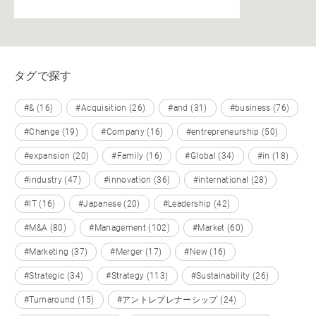
タグで探す
#& (16)
#Acquisition (26)
#and (31)
#business (76)
#Change (19)
#Company (16)
#entrepreneurship (50)
#expansion (20)
#Family (16)
#Global (34)
#in (18)
#industry (47)
#innovation (36)
#international (28)
#IT (16)
#Japanese (20)
#Leadership (42)
#M&A (80)
#Management (102)
#Market (60)
#Marketing (37)
#Merger (17)
#New (16)
#Strategic (34)
#Strategy (113)
#Sustainability (26)
#Turnaround (15)
#アントレプレナーシップ (24)