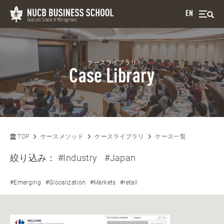
EN
ケースライブラリ
Case Library
TOP
ケースメソッド
ケースライブラリ
ケース一覧
絞り込み：
#Industry
#Japan
#Emerging
#Glocalization
#Markets
#retail