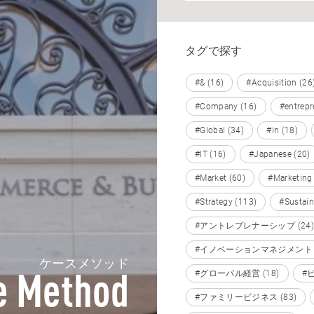
タグで探す
#& (16)
#Acquisition (26
#Company (16)
#entrepr
#Global (34)
#in (18)
#IT (16)
#Japanese (20)
#Market (60)
#Marketing
#Strategy (113)
#Sustain
#アントレプレナーシップ (24)
#イノベーションマネジメント (
ケースメソッド
#グローバル経営 (18)
#
e Method
#ファミリービジネス (83)