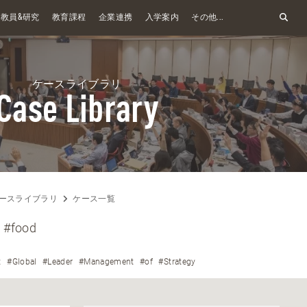
&
教員
研究
教育課程
企業連携
入学案内
その他...
ケースライブラリ
Case Library
ースライブラリ
ケース一覧
#food
t
#Global
#Leader
#Management
#of
#Strategy