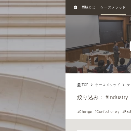
H
MBA
とは
ケースメソッド
O
M
E
TOP
ケースメソッド
ケ
絞り込み：
#Industry
#Change
#Confectionery
#Fas