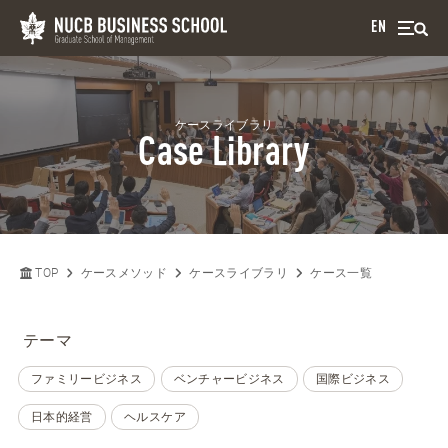
EN
ケースライブラリ
Case Library
TOP
ケースメソッド
ケースライブラリ
ケース一覧
テーマ
ファミリービジネス
ベンチャービジネス
国際ビジネス
日本的経営
ヘルスケア