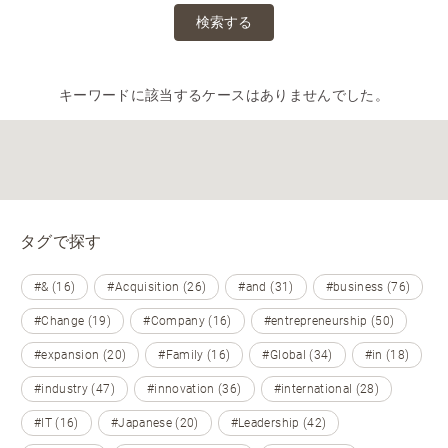
検索する
キーワードに該当するケースはありませんでした。
タグで探す
#& (16)
#Acquisition (26)
#and (31)
#business (76)
#Change (19)
#Company (16)
#entrepreneurship (50)
#expansion (20)
#Family (16)
#Global (34)
#in (18)
#industry (47)
#innovation (36)
#international (28)
#IT (16)
#Japanese (20)
#Leadership (42)