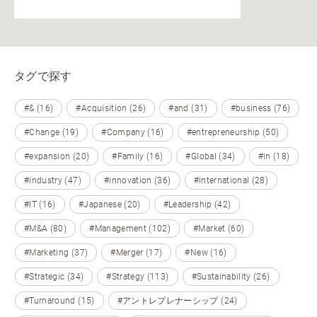
タグで探す
#& (16)
#Acquisition (26)
#and (31)
#business (76)
#Change (19)
#Company (16)
#entrepreneurship (50)
#expansion (20)
#Family (16)
#Global (34)
#in (18)
#industry (47)
#innovation (36)
#international (28)
#IT (16)
#Japanese (20)
#Leadership (42)
#M&A (80)
#Management (102)
#Market (60)
#Marketing (37)
#Merger (17)
#New (16)
#Strategic (34)
#Strategy (113)
#Sustainability (26)
#Turnaround (15)
#アントレプレナーシップ (24)