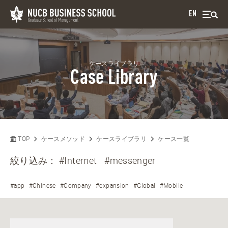
EN
ケースライブラリ
Case Library
TOP
ケースメソッド
ケースライブラリ
ケース一覧
絞り込み：
#Internet
#messenger
#app
#Chinese
#Company
#expansion
#Global
#Mobile