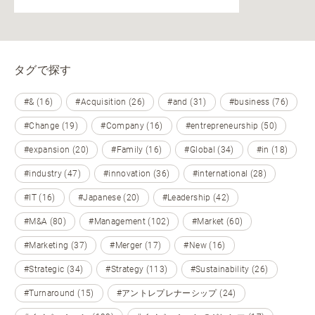
タグで探す
#& (16)
#Acquisition (26)
#and (31)
#business (76)
#Change (19)
#Company (16)
#entrepreneurship (50)
#expansion (20)
#Family (16)
#Global (34)
#in (18)
#industry (47)
#innovation (36)
#international (28)
#IT (16)
#Japanese (20)
#Leadership (42)
#M&A (80)
#Management (102)
#Market (60)
#Marketing (37)
#Merger (17)
#New (16)
#Strategic (34)
#Strategy (113)
#Sustainability (26)
#Turnaround (15)
#アントレプレナーシップ (24)