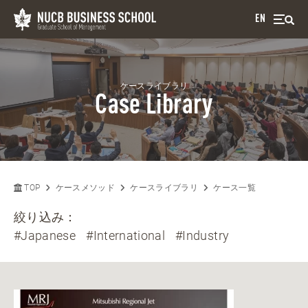
EN
ケースライブラリ
Case Library
TOP
ケースメソッド
ケースライブラリ
ケース一覧
絞り込み：
#Japanese
#International
#Industry