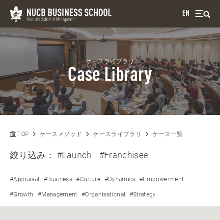
EN
ケースライブラリ
Case Library
TOP
ケースメソッド
ケースライブラリ
ケース一覧
絞り込み：
#Launch
#Franchisee
#Appraisal
#Business
#Culture
#Dynamics
#Empowerment
#Growth
#Management
#Organisational
#Strategy