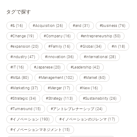
タグで探す
#& (16)
#Acquisition (26)
#and (31)
#business (76)
#Change (19)
#Company (16)
#entrepreneurship (50)
#expansion (20)
#Family (16)
#Global (34)
#in (18)
#industry (47)
#innovation (36)
#international (28)
#IT (16)
#Japanese (20)
#Leadership (42)
#M&A (80)
#Management (102)
#Market (60)
#Marketing (37)
#Merger (17)
#New (16)
#Strategic (34)
#Strategy (113)
#Sustainability (26)
#Turnaround (15)
#アントレプレナーシップ (24)
#イノベーション (193)
#イノベーションのジレンマ (17)
#イノベーションマネジメント (15)