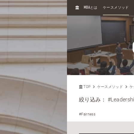
H
MBA
とは
ケースメソッド
O
M
E
TOP
ケースメソッド
ケ
絞り込み：
#Leadersh
#Fairness