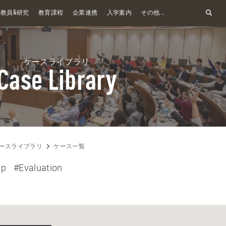
&
教員
研究
教育課程
企業連携
入学案内
その他...
ケースライブラリ
Case Library
ースライブラリ
ケース一覧
ip
#Evaluation