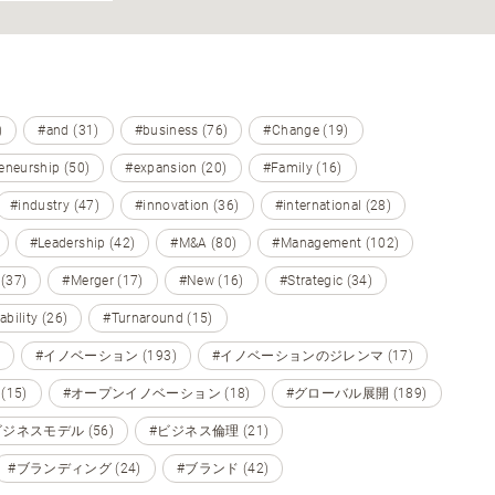
)
#and (31)
#business (76)
#Change (19)
eneurship (50)
#expansion (20)
#Family (16)
#industry (47)
#innovation (36)
#international (28)
#Leadership (42)
#M&A (80)
#Management (102)
 (37)
#Merger (17)
#New (16)
#Strategic (34)
ability (26)
#Turnaround (15)
#イノベーション (193)
#イノベーションのジレンマ (17)
15)
#オープンイノベーション (18)
#グローバル展開 (189)
ビジネスモデル (56)
#ビジネス倫理 (21)
#ブランディング (24)
#ブランド (42)