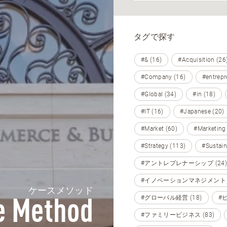
タグで探す
#& (16)
#Acquisition (26
#Company (16)
#entrepr
#Global (34)
#in (18)
#IT (16)
#Japanese (20)
#Market (60)
#Marketing
#Strategy (113)
#Sustain
#アントレプレナーシップ (24)
#イノベーションマネジメント (
ケースメソッド
#グローバル経営 (18)
#
e Method
#ファミリービジネス (83)