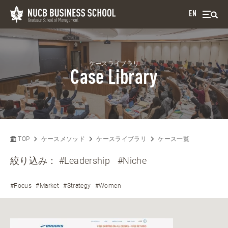
EN
ケースライブラリ
Case Library
TOP
ケースメソッド
ケースライブラリ
ケース一覧
絞り込み：
#Leadership
#Niche
#Focus
#Market
#Strategy
#Women