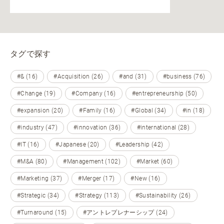
タグで探す
#& (16)
#Acquisition (26)
#and (31)
#business (76)
#Change (19)
#Company (16)
#entrepreneurship (50)
#expansion (20)
#Family (16)
#Global (34)
#in (18)
#industry (47)
#innovation (36)
#international (28)
#IT (16)
#Japanese (20)
#Leadership (42)
#M&A (80)
#Management (102)
#Market (60)
#Marketing (37)
#Merger (17)
#New (16)
#Strategic (34)
#Strategy (113)
#Sustainability (26)
#Turnaround (15)
#アントレプレナーシップ (24)