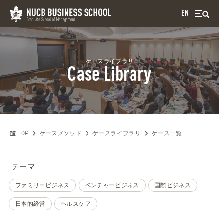
EN
ケースライブラリ
Case Library
TOP
ケースメソッド
ケースライブラリ
ケース一覧
テーマ
ファミリービジネス
ベンチャービジネス
国際ビジネス
日本的経営
ヘルスケア