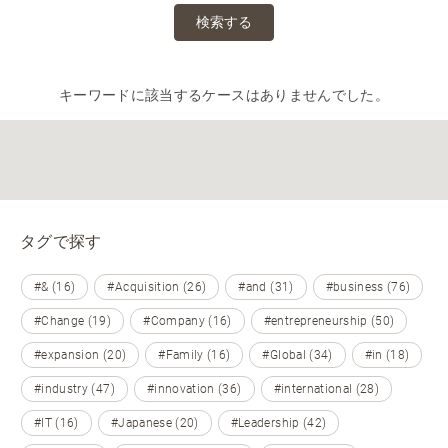
検索する
キーワードに該当するケースはありませんでした。
タグで探す
#& (16)
#Acquisition (26)
#and (31)
#business (76)
#Change (19)
#Company (16)
#entrepreneurship (50)
#expansion (20)
#Family (16)
#Global (34)
#in (18)
#industry (47)
#innovation (36)
#international (28)
#IT (16)
#Japanese (20)
#Leadership (42)