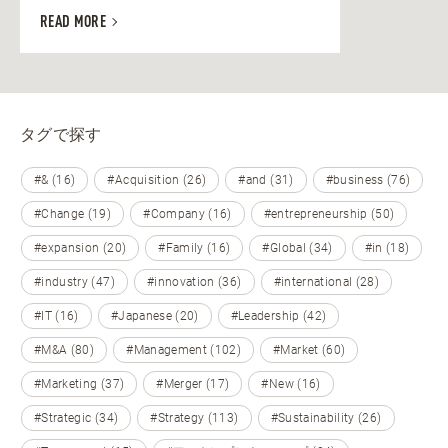
READ MORE
タグで探す
#& (16)
#Acquisition (26)
#and (31)
#business (76)
#Change (19)
#Company (16)
#entrepreneurship (50)
#expansion (20)
#Family (16)
#Global (34)
#in (18)
#industry (47)
#innovation (36)
#international (28)
#IT (16)
#Japanese (20)
#Leadership (42)
#M&A (80)
#Management (102)
#Market (60)
#Marketing (37)
#Merger (17)
#New (16)
#Strategic (34)
#Strategy (113)
#Sustainability (26)