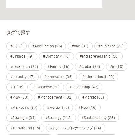
タグで探す
#& (16)
#Acquisition (26)
#and (31)
#business (76)
#Change (19)
#Company (16)
#entrepreneurship (50)
#expansion (20)
#Family (16)
#Global (34)
#in (18)
#industry (47)
#innovation (36)
#international (28)
#IT (16)
#Japanese (20)
#Leadership (42)
#M&A (80)
#Management (102)
#Market (60)
#Marketing (37)
#Merger (17)
#New (16)
#Strategic (34)
#Strategy (113)
#Sustainability (26)
#Turnaround (15)
#アントレプレナーシップ (24)