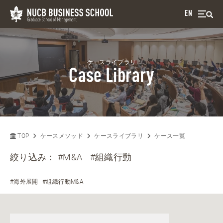
EN
ケースライブラリ
Case Library
TOP
ケースメソッド
ケースライブラリ
ケース一覧
絞り込み：
#M&A
#組織行動
#海外展開
#組織行動M&A