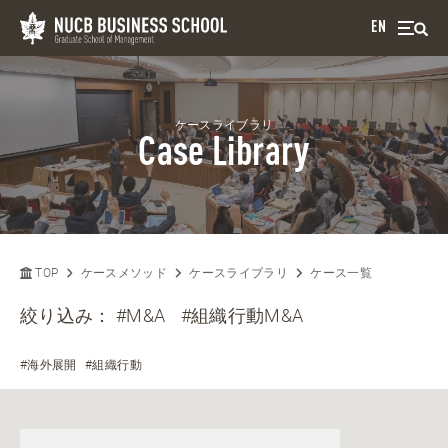
EN
ケースライブラリ
Case Library
TOP
ケースメソッド
ケースライブラリ
ケース一覧
絞り込み：
#M&A
#組織行動M&A
#海外展開
#組織行動