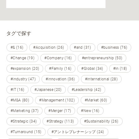
タグで探す
#& (16)
#Acquisition (26)
#and (31)
#business (76)
#Change (19)
#Company (16)
#entrepreneurship (50)
#expansion (20)
#Family (16)
#Global (34)
#in (18)
#industry (47)
#innovation (36)
#international (28)
#IT (16)
#Japanese (20)
#Leadership (42)
#M&A (80)
#Management (102)
#Market (60)
#Marketing (37)
#Merger (17)
#New (16)
#Strategic (34)
#Strategy (113)
#Sustainability (26)
#Turnaround (15)
#アントレプレナーシップ (24)