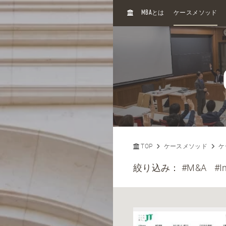
H
MBA
とは
ケースメソッド
O
M
E
TOP
ケースメソッド
ケ
絞り込み：
#M&A
#I