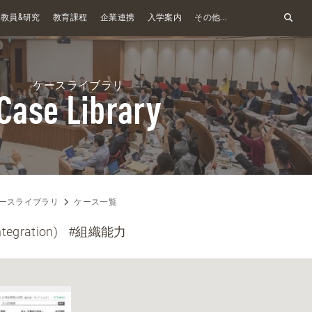
&
教員
研究
教育課程
企業連携
入学案内
その他...
ケースライブラリ
Case Library
ースライブラリ
ケース一覧
ntegration)
#組織能力