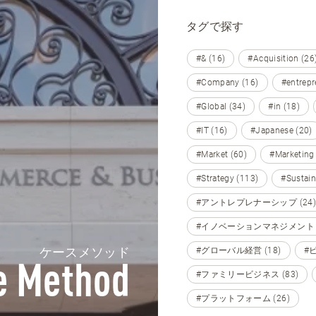
タグで探す
#& (16)
#Acquisition (26
#Company (16)
#entrepr
#Global (34)
#in (18)
#IT (16)
#Japanese (20)
#Market (60)
#Marketing
#Strategy (113)
#Sustain
#アントレプレナーシップ (24)
#イノベーションマネジメント (
ケースメソッド
#グローバル経営 (18)
#
e Method
#ファミリービジネス (83)
#プラットフォーム (26)