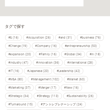
タグで探す
#& (16)
#Acquisition (26)
#and (31)
#business (76)
#Change (19)
#Company (16)
#entrepreneurship (50)
#expansion (20)
#Family (16)
#Global (34)
#in (18)
#industry (47)
#innovation (36)
#international (28)
#IT (16)
#Japanese (20)
#Leadership (42)
#M&A (80)
#Management (102)
#Market (60)
#Marketing (37)
#Merger (17)
#New (16)
#Strategic (34)
#Strategy (113)
#Sustainability (26)
#Turnaround (15)
#アントレプレナーシップ (24)