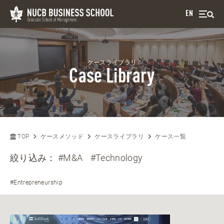
EN
ケースライブラリ
Case Library
TOP
ケースメソッド
ケースライブラリ
ケース一覧
絞り込み：
#M&A
#Technology
#Entrepreneurship