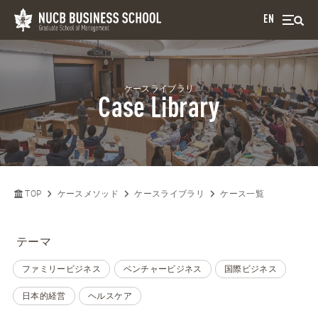
EN
ケースライブラリ
Case Library
TOP
ケースメソッド
ケースライブラリ
ケース一覧
テーマ
ファミリービジネス
ベンチャービジネス
国際ビジネス
日本的経営
ヘルスケア