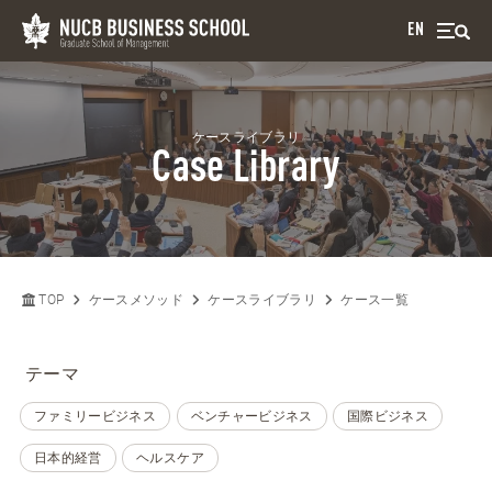
EN
ケースライブラリ
Case Library
TOP
ケースメソッド
ケースライブラリ
ケース一覧
テーマ
ファミリービジネス
ベンチャービジネス
国際ビジネス
日本的経営
ヘルスケア