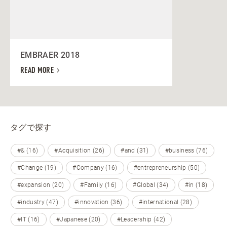
EMBRAER 2018
READ MORE
タグで探す
#& (16)
#Acquisition (26)
#and (31)
#business (76)
#Change (19)
#Company (16)
#entrepreneurship (50)
#expansion (20)
#Family (16)
#Global (34)
#in (18)
#industry (47)
#innovation (36)
#international (28)
#IT (16)
#Japanese (20)
#Leadership (42)