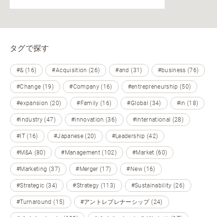
タグで探す
#& (16)
#Acquisition (26)
#and (31)
#business (76)
#Change (19)
#Company (16)
#entrepreneurship (50)
#expansion (20)
#Family (16)
#Global (34)
#in (18)
#industry (47)
#innovation (36)
#international (28)
#IT (16)
#Japanese (20)
#Leadership (42)
#M&A (80)
#Management (102)
#Market (60)
#Marketing (37)
#Merger (17)
#New (16)
#Strategic (34)
#Strategy (113)
#Sustainability (26)
#Turnaround (15)
#アントレプレナーシップ (24)