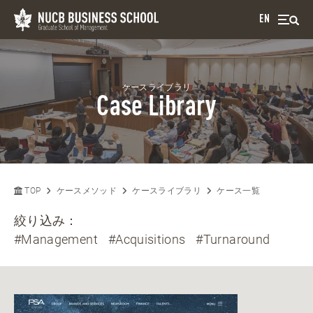
EN
ケースライブラリ
Case Library
TOP
ケースメソッド
ケースライブラリ
ケース一覧
絞り込み：
#Management
#Acquisitions
#Turnaround