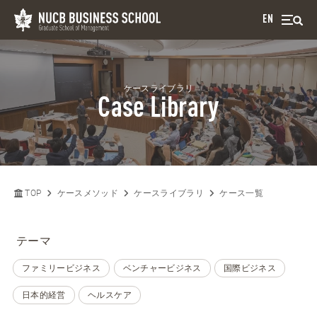
EN
ケースライブラリ
Case Library
TOP
ケースメソッド
ケースライブラリ
ケース一覧
テーマ
ファミリービジネス
ベンチャービジネス
国際ビジネス
日本的経営
ヘルスケア