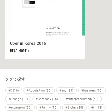
Uber in Korea 2016
READ MORE
タグで探す
#& (16)
#Acquisition (26)
#and (31)
#business (76)
#Change (19)
#Company (16)
#entrepreneurship (50)
#expansion (20)
#Family (16)
#Global (34)
#in (18)