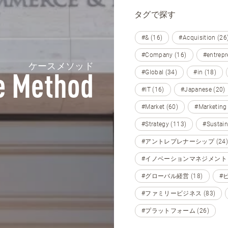
タグで探す
#& (16)
#Acquisition (26
#Company (16)
#entrepr
ケースメソッド
#Global (34)
#in (18)
e Method
#IT (16)
#Japanese (20)
#Market (60)
#Marketing
#Strategy (113)
#Sustain
#アントレプレナーシップ (24)
#イノベーションマネジメント (
#グローバル経営 (18)
#
#ファミリービジネス (83)
#プラットフォーム (26)