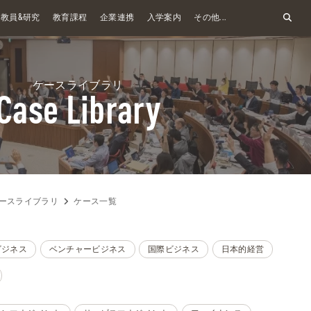
&
教員
研究
教育課程
企業連携
入学案内
その他...
ケースライブラリ
Case Library
ースライブラリ
ケース一覧
ビジネス
ベンチャービジネス
国際ビジネス
日本的経営