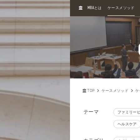
H
MBA
とは
ケースメソッド
O
M
E
TOP
ケースメソッド
ケ
テーマ
ファミリー
ヘルスケア