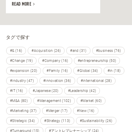
READ MORE
タグで探す
#& (16)
#Acquisition (26)
#and (31)
#business (76)
#Change (19)
#Company (16)
#entrepreneurship (50)
#expansion (20)
#Family (16)
#Global (34)
#in (18)
#industry (47)
#innovation (36)
#international (28)
#IT (16)
#Japanese (20)
#Leadership (42)
#M&A (80)
#Management (102)
#Market (60)
#Marketing (37)
#Merger (17)
#New (16)
#Strategic (34)
#Strategy (113)
#Sustainability (26)
#Turnaround (15)
#アントレプレナーシップ (24)