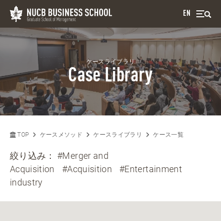
EN
ケースライブラリ
Case Library
TOP
ケースメソッド
ケースライブラリ
ケース一覧
絞り込み：
#Merger and
Acquisition
#Acquisition
#Entertainment
industry