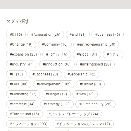
タグで探す
#& (16)
#Acquisition (26)
#and (31)
#business (76)
#Change (19)
#Company (16)
#entrepreneurship (50)
#expansion (20)
#Family (16)
#Global (34)
#in (18)
#industry (47)
#innovation (36)
#international (28)
#IT (16)
#Japanese (20)
#Leadership (42)
#M&A (80)
#Management (102)
#Market (60)
#Marketing (37)
#Merger (17)
#New (16)
#Strategic (34)
#Strategy (113)
#Sustainability (26)
#Turnaround (15)
#アントレプレナーシップ (24)
#イノベーション (193)
#イノベーションのジレンマ (17)