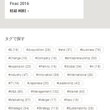
Fnac 2016
READ MORE
タグで探す
#& (16)
#Acquisition (26)
#and (31)
#business (76)
#Change (19)
#Company (16)
#entrepreneurship (50)
#expansion (20)
#Family (16)
#Global (34)
#in (18)
#industry (47)
#innovation (36)
#international (28)
#IT (16)
#Japanese (20)
#Leadership (42)
#M&A (80)
#Management (102)
#Market (60)
#Marketing (37)
#Merger (17)
#New (16)
#Strategic (34)
#Strategy (113)
#Sustainability (26)