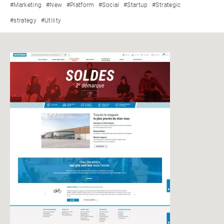
#Marketing
#New
#Platform
#Social
#Startup
#Strategic
#strategy
#Utility