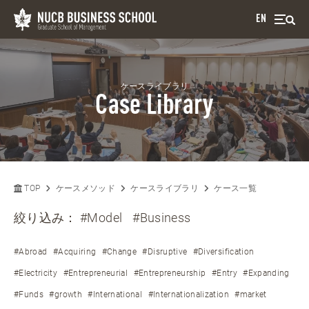
EN
ケースライブラリ
Case Library
TOP
ケースメソッド
ケースライブラリ
ケース一覧
絞り込み：
#Model
#Business
#Abroad
#Acquiring
#Change
#Disruptive
#Diversification
#Electricity
#Entrepreneurial
#Entrepreneurship
#Entry
#Expanding
#Funds
#growth
#International
#Internationalization
#market