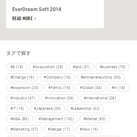
EverDream Soft 2014
READ MORE
タグで探す
#& (16)
#Acquisition (26)
#and (31)
#business (76)
#Change (19)
#Company (16)
#entrepreneurship (50)
#expansion (20)
#Family (16)
#Global (34)
#in (18)
#industry (47)
#innovation (36)
#international (28)
#IT (16)
#Japanese (20)
#Leadership (42)
#M&A (80)
#Management (102)
#Market (60)
#Marketing (37)
#Merger (17)
#New (16)