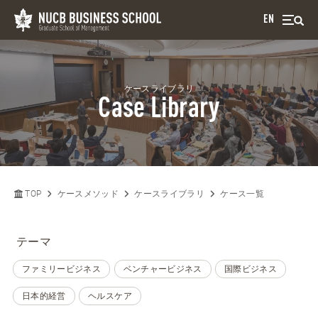
EN
ケースライブラリ
Case Library
TOP
ケースメソッド
ケースライブラリ
ケース一覧
テーマ
ファミリービジネス
ベンチャービジネス
国際ビジネス
日本的経営
ヘルスケア