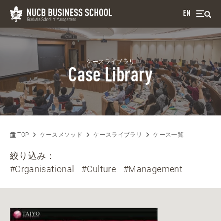
EN
ケースライブラリ
Case Library
TOP
ケースメソッド
ケースライブラリ
ケース一覧
絞り込み：
#Organisational
#Culture
#Management