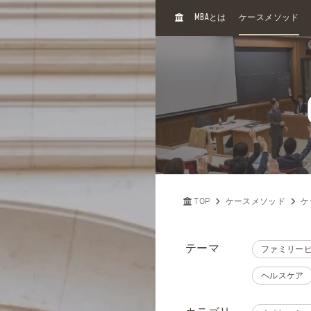
H
MBA
とは
ケースメソッド
O
M
E
TOP
ケースメソッド
ケ
テーマ
ファミリー
ヘルスケア