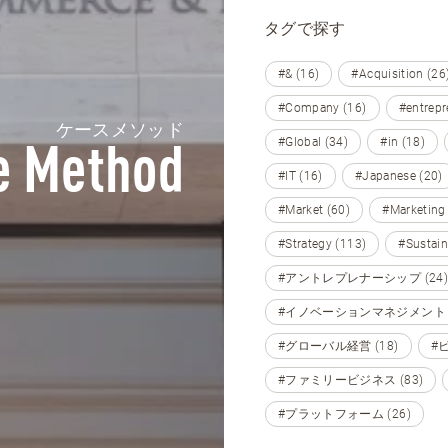
タグで探す
#& (16)
#Acquisition (26
#Company (16)
#entrepr
ケースメソッド
#Global (34)
#in (18)
e Method
#IT (16)
#Japanese (20)
#Market (60)
#Marketing
#Strategy (113)
#Sustain
#アントレプレナーシップ (24)
#イノベーションマネジメント (
#グローバル経営 (18)
#
#ファミリービジネス (83)
#プラットフォーム (26)