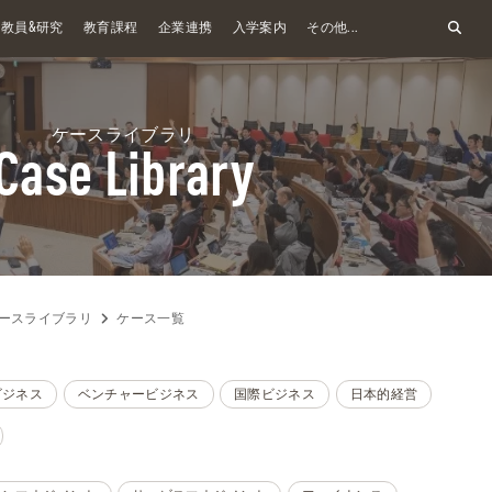
&
教員
研究
教育課程
企業連携
入学案内
その他...
ケースライブラリ
Case Library
ースライブラリ
ケース一覧
ビジネス
ベンチャービジネス
国際ビジネス
日本的経営