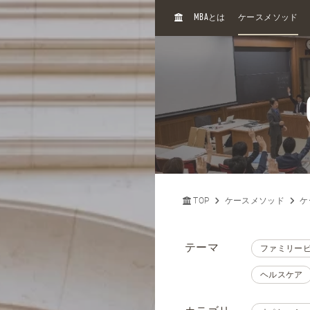
H
MBA
とは
ケースメソッド
O
M
E
TOP
ケースメソッド
ケ
テーマ
ファミリー
ヘルスケア