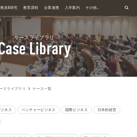
&
教員
研究
教育課程
企業連携
入学案内
その他...
ケースライブラリ
Case Library
ースライブラリ
ケース一覧
ビジネス
ベンチャービジネス
国際ビジネス
日本的経営