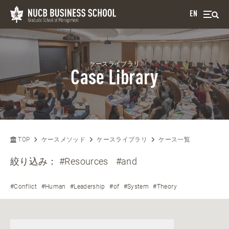
EN
ケースライブラリ
Case Library
TOP
ケースメソッド
ケースライブラリ
ケース一覧
絞り込み：
#Resources
#and
#Conflict
#Human
#Leadership
#of
#System
#Theory