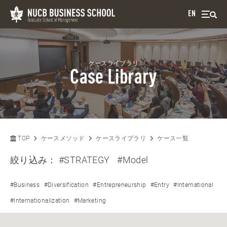
EN
ケースライブラリ
Case Library
TOP
ケースメソッド
ケースライブラリ
ケース一覧
絞り込み：
#STRATEGY
#Model
#Business
#Diversification
#Entrepreneurship
#Entry
#International
#Internationalization
#Marketing