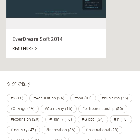
EverDream Soft 2014
READ MORE
タグで探す
#& (16)
#Acquisition (26)
#and (31)
#business (76)
#Change (19)
#Company (16)
#entrepreneurship (50)
#expansion (20)
#Family (16)
#Global (34)
#in (18)
#industry (47)
#innovation (36)
#international (28)