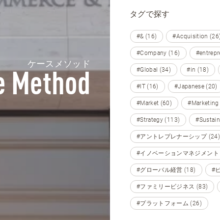
タグで探す
#& (16)
#Acquisition (26
#Company (16)
#entrepr
ケースメソッド
#Global (34)
#in (18)
e Method
#IT (16)
#Japanese (20)
#Market (60)
#Marketing
#Strategy (113)
#Sustain
#アントレプレナーシップ (24)
#イノベーションマネジメント (
#グローバル経営 (18)
#
#ファミリービジネス (83)
#プラットフォーム (26)