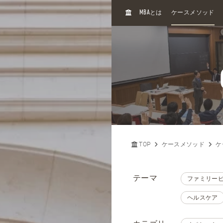
H
MBA
とは
ケースメソッド
O
M
E
TOP
ケースメソッド
ケ
テーマ
ファミリー
ヘルスケア