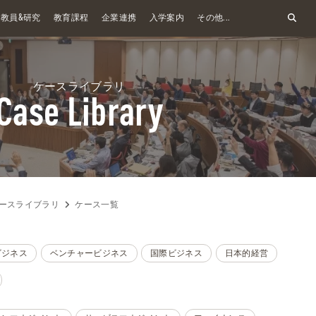
&
教員
研究
教育課程
企業連携
入学案内
その他...
ケースライブラリ
Case Library
ースライブラリ
ケース一覧
ビジネス
ベンチャービジネス
国際ビジネス
日本的経営