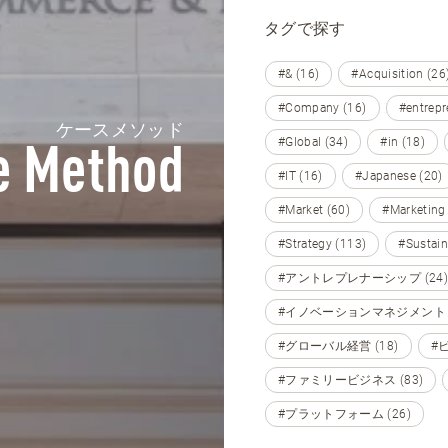
タグで探す
#& (16)
#Acquisition (26
#Company (16)
#entrepr
ケースメソッド
#Global (34)
#in (18)
e Method
#IT (16)
#Japanese (20)
#Market (60)
#Marketing
#Strategy (113)
#Sustain
#アントレプレナーシップ (24)
#イノベーションマネジメント (
#グローバル経営 (18)
#
#ファミリービジネス (83)
#プラットフォーム (26)