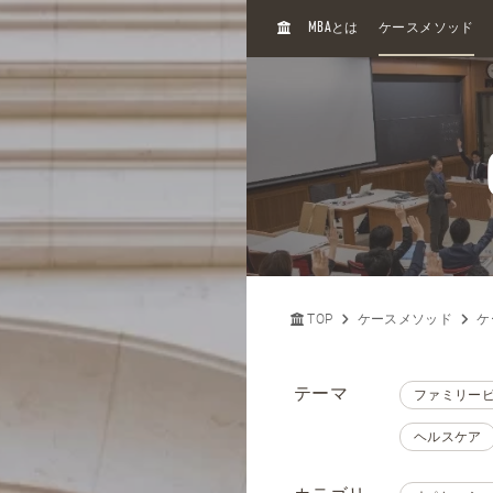
H
MBA
とは
ケースメソッド
O
M
E
TOP
ケースメソッド
ケ
テーマ
ファミリー
ヘルスケア