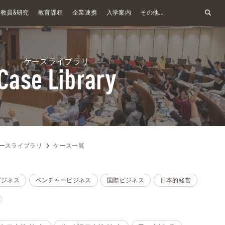
&
教員
研究
教育課程
企業連携
入学案内
その他...
ケースライブラリ
Case Library
ースライブラリ
ケース一覧
ビジネス
ベンチャービジネス
国際ビジネス
日本的経営