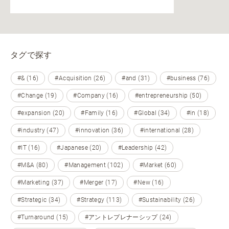
タグで探す
#& (16)
#Acquisition (26)
#and (31)
#business (76)
#Change (19)
#Company (16)
#entrepreneurship (50)
#expansion (20)
#Family (16)
#Global (34)
#in (18)
#industry (47)
#innovation (36)
#international (28)
#IT (16)
#Japanese (20)
#Leadership (42)
#M&A (80)
#Management (102)
#Market (60)
#Marketing (37)
#Merger (17)
#New (16)
#Strategic (34)
#Strategy (113)
#Sustainability (26)
#Turnaround (15)
#アントレプレナーシップ (24)