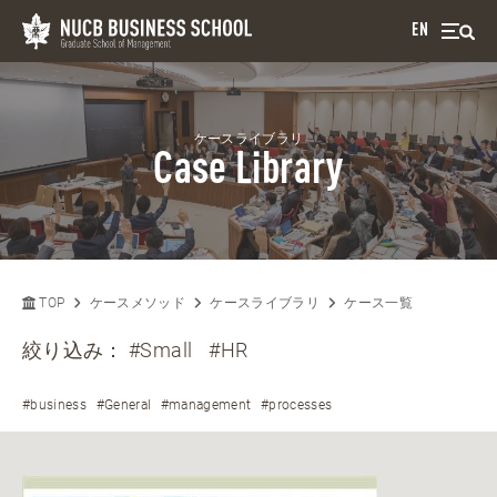
EN
ケースライブラリ
Case Library
TOP
ケースメソッド
ケースライブラリ
ケース一覧
絞り込み：
#Small
#HR
#business
#General
#management
#processes