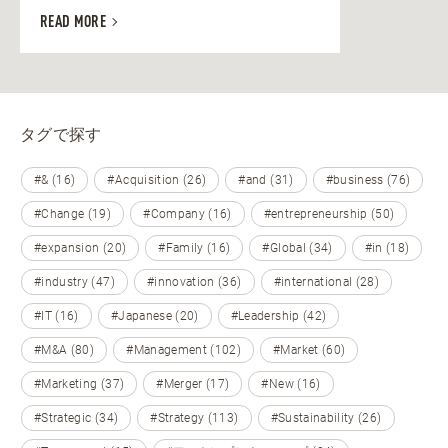
READ MORE
タグで探す
#& (16)
#Acquisition (26)
#and (31)
#business (76)
#Change (19)
#Company (16)
#entrepreneurship (50)
#expansion (20)
#Family (16)
#Global (34)
#in (18)
#industry (47)
#innovation (36)
#international (28)
#IT (16)
#Japanese (20)
#Leadership (42)
#M&A (80)
#Management (102)
#Market (60)
#Marketing (37)
#Merger (17)
#New (16)
#Strategic (34)
#Strategy (113)
#Sustainability (26)