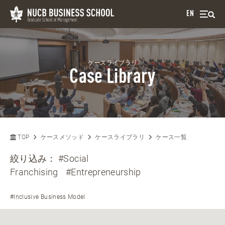
EN
ケースライブラリ
Case Library
TOP
ケースメソッド
ケースライブラリ
ケース一覧
絞り込み：
#Social
Franchising
#Entrepreneurship
#Inclusive Business Model